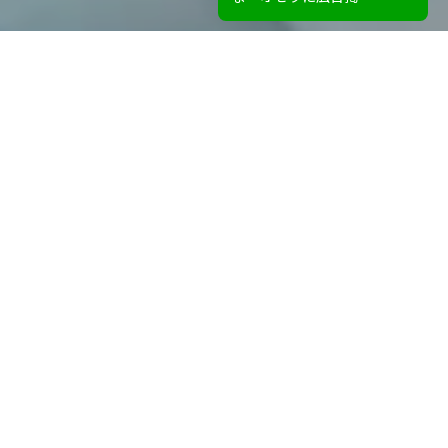
Corporate
Philosophy
私たちについて
地域の未来に
私たちができる貢献を
過去から未来へ、古いものから新しいものへ、いつの時代も
変わらないテーマです。