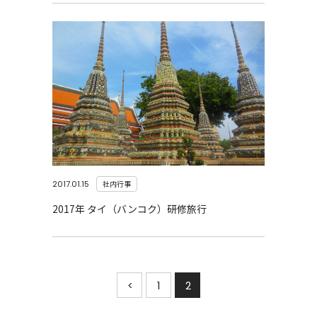
2017.01.15
社内行事
2017年 タイ（バンコク）研修旅行
投
<
1
2
稿
前
の
へ
ペー
ジ